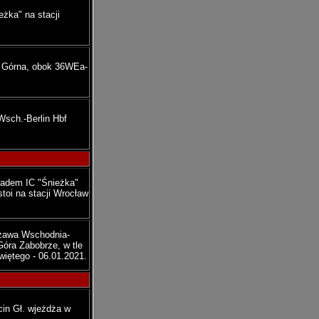
żka" na stacji
a Górna, obok 36WEa-
Wsch.-Berlin Hbf
ładem IC "Śnieżka"
toi na stacji Wrocław
szawa Wschodnia-
Góra Zabobrze, w tle
iętego - 06.01.2021.
cin Gł. wjeżdża w