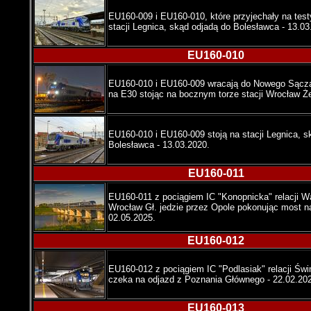
EU160-009 i EU160-010, które przyjechały na tes
stacji Legnica, skąd odjadą do Bolesławca - 13.03
EU160-010
EU160-010 i EU160-009 wracają do Nowego Sącz
na E30 stojąc na bocznym torze stacji Wrocław Żer
EU160-010 i EU160-009 stoją na stacji Legnica, s
Bolesławca - 13.03.2020.
EU160-011
EU160-011 z pociągiem IC "Konopnicka" relacji 
Wrocław Gł. jedzie przez Opole pokonując most na
02.05.2025.
EU160-012
EU160-012 z pociągiem IC "Podlasiak" relacji Świ
czeka na odjazd z Poznania Głównego - 22.02.20
EU160-013