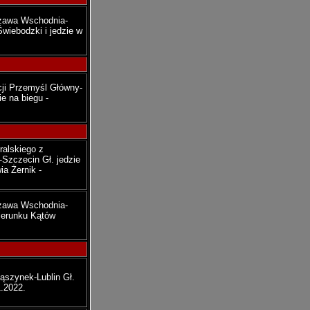
szawa Wschodnia-
wiebodzki i jedzie w
ji Przemyśl Główny-
e na biegu -
ralskiego z
-Szczecin Gł. jedzie
a Żernik -
szawa Wschodnia-
ierunku Kątów
ąszynek-Lublin Gł.
1.2022.