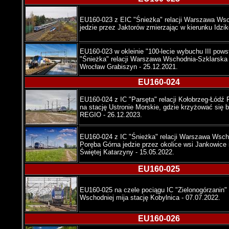
EU160-023 z EIC "Śnieżka" relacji Warszawa Wsc
jedzie przez Jaktorów zmierzając w kierunku Idzik
EU160-023 w okleinie "100-lecie wybuchu III powst
"Śnieżka" relacji Warszawa Wschodnia-Szklarska
Wrocław Grabiszyn - 25.12.2021.
EU160-024
EU160-024 z IC "Parsęta" relacji Kołobrzeg-Łódź
na stację Ustronie Morskie, gdzie krzyżować się 
REGIO - 26.12.2023.
EU160-024 z IC "Śnieżka" relacji Warszawa Wsch
Poręba Górna jedzie przez okolice wsi Jankowice 
Świętej Katarzyny - 15.05.2022.
EU160-025
EU160-025 na czele pociągu IC "Zielonogórzanin
Wschodniej mija stację Kobylnica - 07.07.2022.
EU160-026