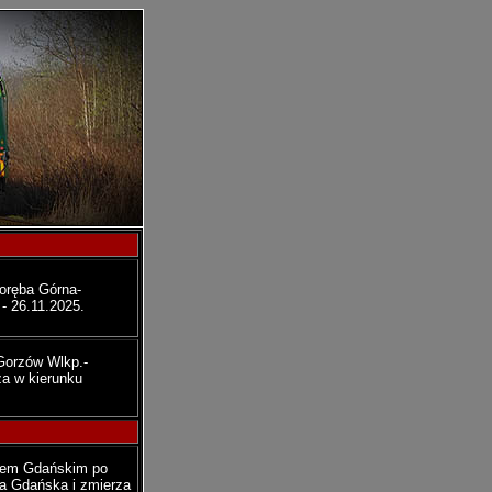
oręba Górna-
- 26.11.2025.
Gorzów Wlkp.-
a w kierunku
stem Gdańskim po
a Gdańska i zmierza