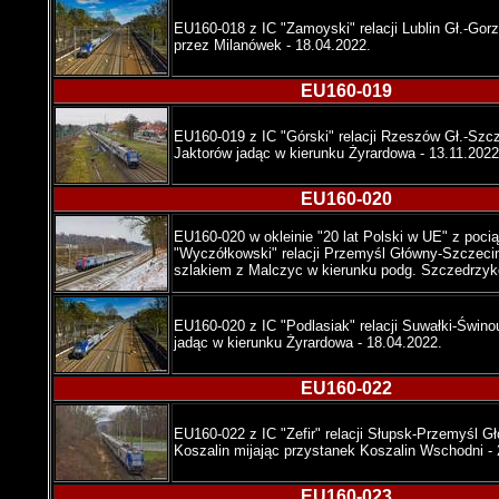
EU160-018 z IC "Zamoyski" relacji Lublin Gł.-Gor
przez Milanówek - 18.04.2022.
EU160-019
EU160-019 z IC "Górski" relacji Rzeszów Gł.-Szc
Jaktorów jadąc w kierunku Żyrardowa - 13.11.2022
EU160-020
EU160-020 w okleinie "20 lat Polski w UE" z poci
"Wyczółkowski" relacji Przemyśl Główny-Szczeci
szlakiem z Malczyc w kierunku podg. Szczedrzyk
EU160-020 z IC "Podlasiak" relacji Suwałki-Świno
jadąc w kierunku Żyrardowa - 18.04.2022.
EU160-022
EU160-022 z IC "Zefir" relacji Słupsk-Przemyśl G
Koszalin mijając przystanek Koszalin Wschodni - 
EU160-023