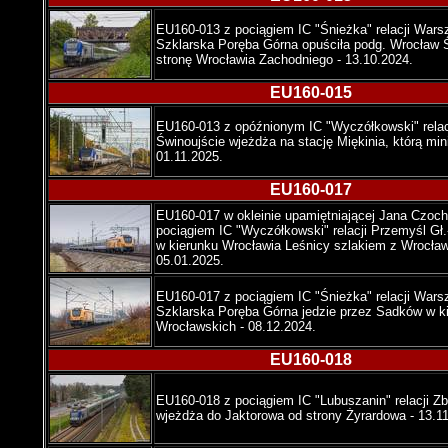
EU160-013 z pociągiem IC "Śnieżka" relacji War
Szklarska Poręba Górna opuściła podg. Wrocław Ś
stronę Wrocławia Zachodniego - 13.10.2024.
EU160-015
EU160-013 z opóźnionym IC "Wyczółkowski" relac
Świnoujście wjeżdża na stację Miękinia, którą mini
01.11.2025.
EU160-017
EU160-017 w okleinie upamiętniającej Jana Czoch
pociągiem IC "Wyczółkowski" relacji Przemyśl Gł.
w kierunku Wrocławia Leśnicy szlakiem z Wrocławi
05.01.2025.
EU160-017 z pociągiem IC "Śnieżka" relacji War
Szklarska Poręba Górna jedzie przez Sadków w k
Wrocławskich - 08.12.2024.
EU160-018
EU160-018 z pociągiem IC "Lubuszanin" relacji Zb
wjeżdża do Jaktorowa od strony Żyrardowa - 13.1