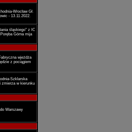
hodnia-Wrocław Gł.
owic - 13.11.2022.
ania śląskiego" z IC
 Poręba Górna mija
 Fabryczna wjeżdża
będzie z pociągiem
odnia-Szklarska
i zmierza w kierunku
" do Warszawy