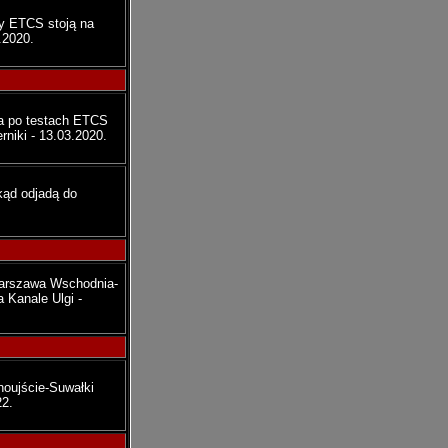
ty ETCS stoją na
.2020.
a po testach ETCS
niki - 13.03.2020.
kąd odjadą do
Warszawa Wschodnia-
 Kanale Ulgi -
noujście-Suwałki
22.