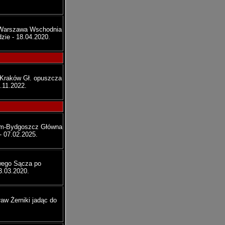
.
-Warszawa Wschodnia
zie - 18.04.2020.
-Kraków Gł. opuszcza
.11.2022.
ełm-Bydgoszcz Główna
- 07.02.2025.
wego Sącza po
3.03.2020.
aw Żerniki jadąc do