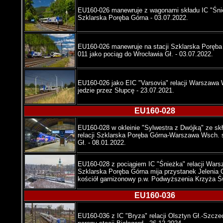
EU160-026 manewruje z wagonami składu IC "Śnie
Szklarska Poręba Górna - 03.07.2022.
EU160-026 manewruje na stacji Szklarska Poręb
011 jako pociąg do Wrocławia Gł. - 03.07.2022.
EU160-026 jako EIC "Varsovia" relacji Warszawa 
jedzie przez Słupcę - 23.07.2021.
EU160-028
EU160-028 w okleinie "Sylwestra z Dwójką" ze sk
relacji Szklarska Poręba Górna-Warszawa Wsch. s
Gł. - 08.01.2022.
EU160-028 z pociągiem IC "Śnieżka" relacji War
Szklarska Poręba Górna mija przystanek Jelenia 
kościół garnizonowy p.w. Podwyższenia Krzyża Św
EU160-036
EU160-036 z IC "Bryza" relacji Olsztyn Gł.-Szcze