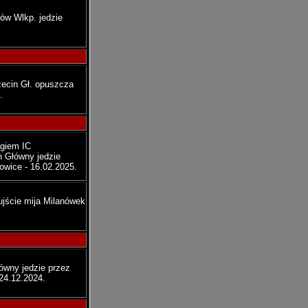
zów Wlkp. jedzie
zecin Gł. opuszcza
.
ągiem IC
n Główny jedzie
owice - 16.02.2025.
ujście mija Milanówek
łówny jedzie przez
24.12.2024.