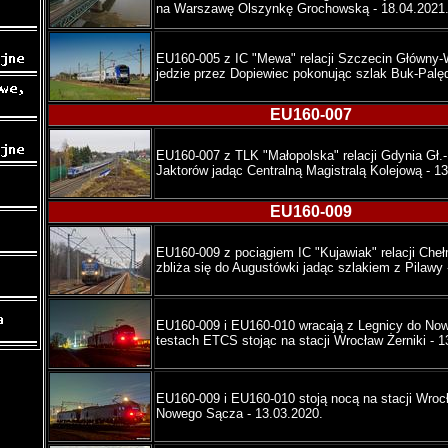
na Warszawę Olszynkę Grochowską - 18.04.2021
EU160-005 z IC "Mewa" relacji Szczecin Główny
jedzie przez Dopiewiec pokonując szlak Buk-Palęd
EU160-007
EU160-007 z TLK "Małopolska" relacji Gdynia Gł.
Jaktorów jadąc Centralną Magistralą Kolejową - 13
EU160-009
EU160-009 z pociągiem IC "Kujawiak" relacji Ch
zbliża się do Augustówki jadąc szlakiem z Pilawy 
EU160-009 i EU160-010 wracają z Legnicy do No
testach ETCS stojąc na stacji Wrocław Żerniki - 1
EU160-009 i EU160-010 stoją nocą na stacji Wrocł
Nowego Sącza - 13.03.2020.