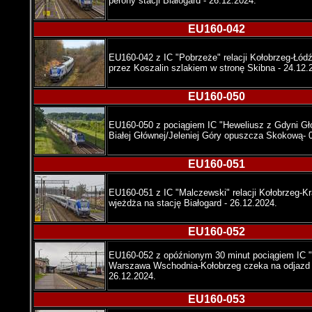
perony stacji Białogard - 26.12.2024.
EU160-042
EU160-042 z IC "Pobrzeże" relacji Kołobrzeg-Łód
przez Koszalin szlakiem w stronę Skibna - 24.12.
EU160-050
EU160-050 z pociągiem IC "Heweliusz z Gdyni Głó
Białej Głównej/Jeleniej Góry opuszcza Skokową- 
EU160-051
EU160-051 z IC "Malczewski" relacji Kołobrzeg-
wjeżdża na stację Białogard - 26.12.2024.
EU160-052
EU160-052 z opóźnionym 30 minut pociągiem IC "S
Warszawa Wschodnia-Kołobrzeg czeka na odjazd ze
26.12.2024.
EU160-053