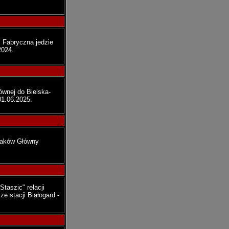
ź Fabryczna jedzie
2024.
wnej do Bielska-
01.06.2025.
Kraków Główny
taszic" relacji
 stacji Białogard -